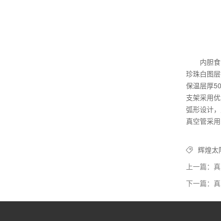
内胆食
珍珠白图层
保温层厚5
支架采用优
弧形设计，
真空管采用
辉煌太
上一篇：真
下一篇：真