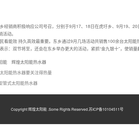
乡经销商积极响应公司号召，分别于9月17、18日在虎圩乡、9月19、20
促销活动。
民看能效 持久高效最重要。东乡通过9月几场活动共销售100余台太阳
表示：双节将至，还会在东乡举办更大的活动，紧抓“金九银十”，使销量
阳能
辉煌太阳能热水器
太阳能热水器要关注得热量
型管式太阳能热水器
Copyright 辉煌太阳能 .Some Rights Reserved.苏ICP备10104511号