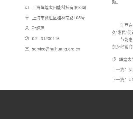
动。
上海辉煌太阳能科技有限公司
上海市徐汇区桂林南路105号
江西东
孙经理
久*惠民”
021-31200116
节能惠
东乡经销商
service@huihuang.org.cn
辉煌太
上一篇：买
下一篇：U