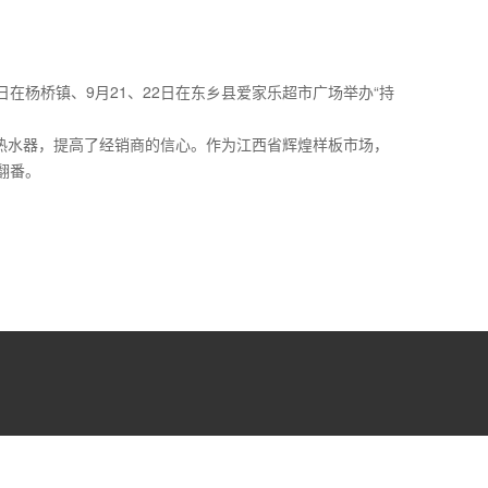
日在杨桥镇、9月21、22日在东乡县爱家乐超市广场举办“持
能热水器，提高了经销商的信心。作为江西省辉煌样板市场，
翻番。